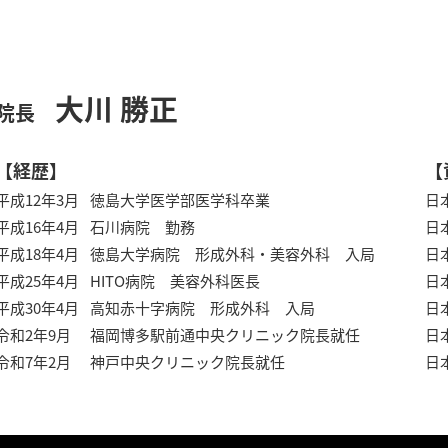
大川 勝正
院長
【経歴】
【
平成12年3月
徳島大学医学部医学科卒業
日
平成16年4月
石川病院 勤務
日
平成18年4月
徳島大学病院 形成外科・美容外科 入局
日
平成25年4月
HITO病院 美容外科医長
日
平成30年4月
高知赤十字病院 形成外科 入局
日
令和2年9月
福岡博多駅前通中央クリニック院長就任
日
令和7年2月
神戸中央クリニック院長就任
日