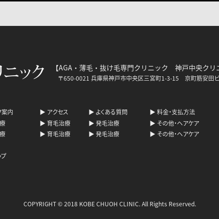
【AGA・薄毛・抜け毛専門クリニック 神戸中央クリ
〒650-0021 兵庫県神戸市中央区三宮町1-3-15 京町
ク案内
▶
アクセス
▶
よくある質問
▶
料金・支払方法
療
▶
育毛治療
▶
発毛治療
▶
その他・ヘアケア
療
▶
育毛治療
▶
発毛治療
▶
その他・ヘアケア
ップ
COPYRIGHT © 2018 KOBE CHUOH CLINIC. All Rights Reserved.