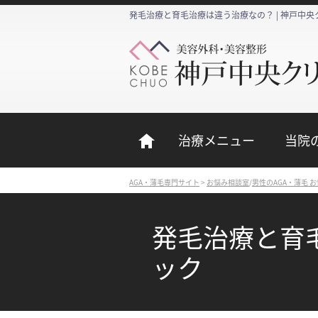
発毛治療と育毛治療は違う治療なの？ | 神戸中
治療メニュー
当院
AGA・薄毛専門サイト
>
お悩み相談室
/
男性のAGA・薄毛 
発毛治療と育毛
ック