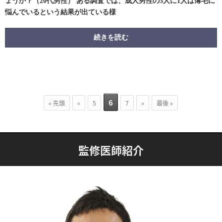
ょうか？（20代男性） ある調査では、成人男性の3人に1人は薄毛に
悩んでいるという結果が出ている様
続きを読む
6
« 先頭
«
5
7
»
最後 »
監修医師紹介